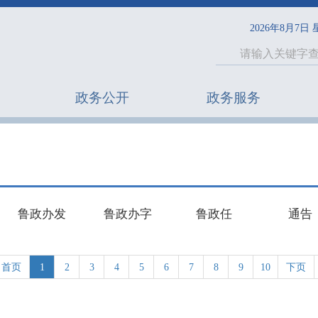
2026年8月7日
政务公开
政务服务
鲁政办发
鲁政办字
鲁政任
通告
首页
1
2
3
4
5
6
7
8
9
10
下页