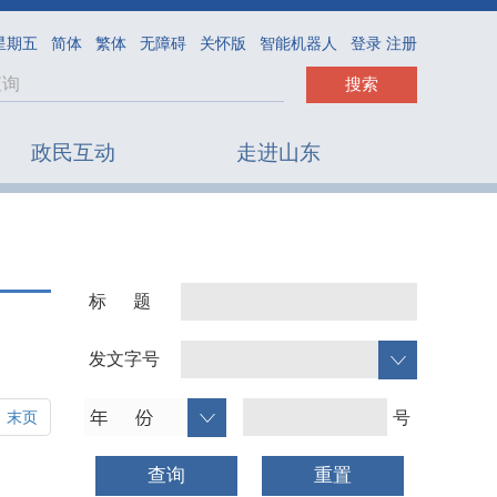
 星期五
简体
繁体
无障碍
关怀版
智能机器人
登录 注册
搜索
政民互动
走进山东
标 题
发文字号
号
末页
查询
重置